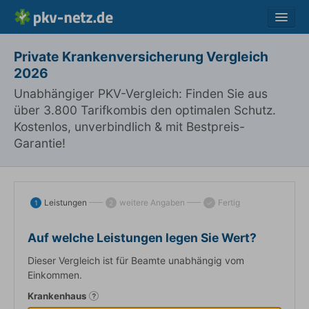
Vergleich
Private Krankenversicherung Vergleich
2026
Ratgeber
Unabhängiger PKV-Vergleich: Finden Sie aus
Fragen
über 3.800 Tarifkombis den optimalen Schutz.
Lexikon
Kostenlos, unverbindlich & mit Bestpreis-
Garantie!
Kontakt
Leistungen
weitere Angaben
Fertig
1
2
✓
Auf welche Leistungen legen Sie Wert?
Dieser Vergleich ist für Beamte unabhängig vom
Einkommen.
Krankenhaus