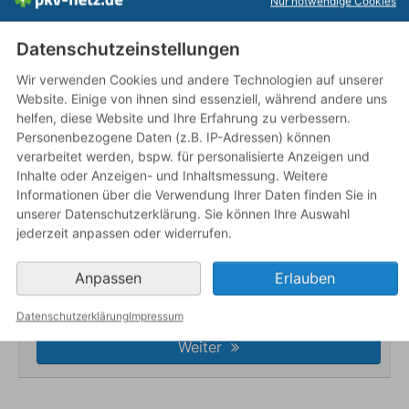
Nur notwendige Cookies
Mir ist wichtig
Datenschutzeinstellungen
möglichst preisgünstig
Wir verwenden Cookies und andere Technologien auf unserer
optimales Preis-Leistungsverhältnis
Website. Einige von ihnen sind essenziell, während andere uns
höchstmögliche Leistungen
helfen, diese Website und Ihre Erfahrung zu verbessern.
Personenbezogene Daten (z.B. IP-Adressen) können
verarbeitet werden, bspw. für personalisierte Anzeigen und
Ihre Berufsgruppe
Inhalte oder Anzeigen- und Inhaltsmessung. Weitere
Informationen über die Verwendung Ihrer Daten finden Sie in
unserer Datenschutzerklärung. Sie können Ihre Auswahl
jederzeit anpassen oder widerrufen.
Ihr KV-Status
Privat versichert
Gesetzlich versichert
Anpassen
Erlauben
Ihr aktueller Krankenversicherungsstatus
Datenschutzerklärung
Impressum
Weiter