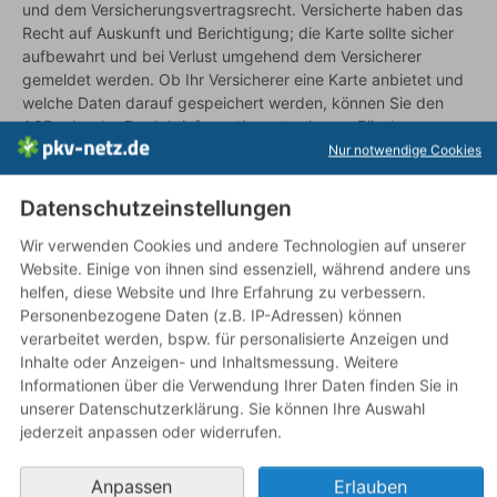
und dem Versicherungsvertragsrecht. Versicherte haben das
Recht auf Auskunft und Berichtigung; die Karte sollte sicher
aufbewahrt und bei Verlust umgehend dem Versicherer
gemeldet werden. Ob Ihr Versicherer eine Karte anbietet und
welche Daten darauf gespeichert werden, können Sie den
AGB oder der Produktinformation entnehmen. Für den
Versicherungsschutz ist die Karte nicht erforderlich; der
Nur notwendige Cookies
Vertrag und die Leistungspflicht bestehen unabhängig davon.
Zusammenfassend ist die Gesundheitskarte in der PKV eine
Datenschutzeinstellungen
optionale Versichertenkarte, die den Nachweis des Schutzes
und die Abrechnung erleichtern kann; ihre Nutzung ist nicht
Wir verwenden Cookies und andere Technologien auf unserer
verpflichtend, und der Versicherungsschutz besteht auch
Website. Einige von ihnen sind essenziell, während andere uns
ohne sie.
helfen, diese Website und Ihre Erfahrung zu verbessern.
Personenbezogene Daten (z.B. IP-Adressen) können
Im
ambulanten
Bereich rechnen Ärzte in der PKV in der Regel
verarbeitet werden, bspw. für personalisierte Anzeigen und
direkt mit dem Versicherten ab; die Karte dient dann vor allem
Inhalte oder Anzeigen- und Inhaltsmessung. Weitere
der Zuordnung und der schnelleren Erfassung von
Informationen über die Verwendung Ihrer Daten finden Sie in
Versicherungsnummer und Versicherer. Bei
stationären
unserer Datenschutzerklärung. Sie können Ihre Auswahl
Aufenthalten kann die Klinik die Karte oder eine
jederzeit anpassen oder widerrufen.
Bescheinigung des Versicherers für die Abrechnung
verlangen. Die
Erstattung
der Kosten erfolgt unabhängig von
Anpassen
Erlauben
der Karte nach dem
Kostenerstattungsprinzip
– Sie reichen