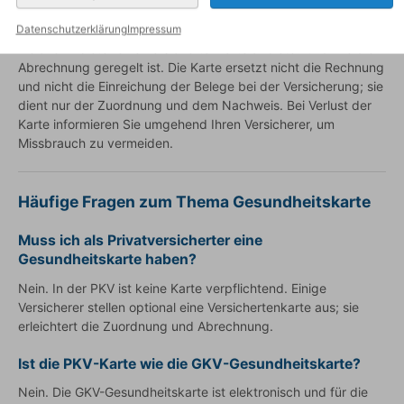
die Rechnung ein und erhalten die Erstattung gemäß Vertrag.
Ein
Private Krankenversicherung Vergleich
kann zeigen,
Datenschutzerklärung
Impressum
welche Anbieter eine Versichertenkarte anbieten und wie die
Abrechnung geregelt ist. Die Karte ersetzt nicht die Rechnung
und nicht die Einreichung der Belege bei der Versicherung; sie
dient nur der Zuordnung und dem Nachweis. Bei Verlust der
Karte informieren Sie umgehend Ihren Versicherer, um
Missbrauch zu vermeiden.
Häufige Fragen zum Thema Gesundheitskarte
Muss ich als Privatversicherter eine
Gesundheitskarte haben?
Nein. In der PKV ist keine Karte verpflichtend. Einige
Versicherer stellen optional eine Versichertenkarte aus; sie
erleichtert die Zuordnung und Abrechnung.
Ist die PKV-Karte wie die GKV-Gesundheitskarte?
Nein. Die GKV-Gesundheitskarte ist elektronisch und für die