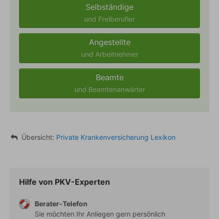
Selbständige
und Freiberufler
Angestellte
und Arbeitnehmer
Beamte
und Beamtenanwärter
Übersicht:
Zahnstaffel
Private Krankenversicherung Lexikon
Verwandte Begriffe
Zahnärztliche Leistungen
Hilfe von PKV-Experten
Berater-Telefon
Sie möchten Ihr Anliegen gern persönlich